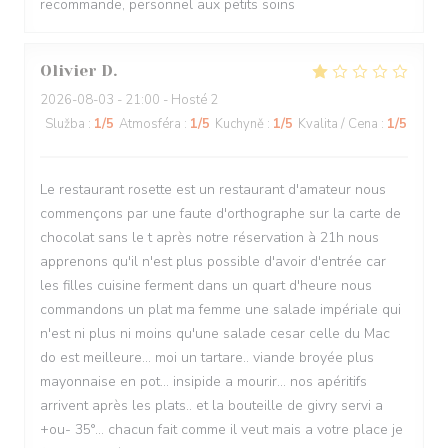
recommande, personnel aux petits soins
Olivier
D
2026-08-03
- 21:00 - Hosté 2
Služba
:
1
/5
Atmosféra
:
1
/5
Kuchyně
:
1
/5
Kvalita / Cena
:
1
/5
Le restaurant rosette est un restaurant d'amateur nous
commençons par une faute d'orthographe sur la carte de
chocolat sans le t après notre réservation à 21h nous
apprenons qu'il n'est plus possible d'avoir d'entrée car
les filles cuisine ferment dans un quart d'heure nous
commandons un plat ma femme une salade impériale qui
n'est ni plus ni moins qu'une salade cesar celle du Mac
do est meilleure... moi un tartare.. viande broyée plus
mayonnaise en pot... insipide a mourir... nos apéritifs
arrivent après les plats.. et la bouteille de givry servi a
+ou- 35°... chacun fait comme il veut mais a votre place je