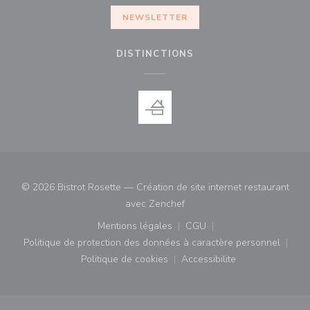
NEWSLETTER
DISTINCTIONS
© 2026 Bistrot Rosette — Création de site internet restaurant
((ouvre une nouvelle fenêtre)
avec
Zenchef
Mentions légales
CGU
((ouvre une nouvelle fenêtre))
((ouvre une nouvelle fenê
Politique de protection des données à caractère personnel
((ouvre une nouvelle fenêtre))
Politique de cookies
Accessibilite
((ouvre une nouvelle fenêtre))
((ouvre une nouvelle fe