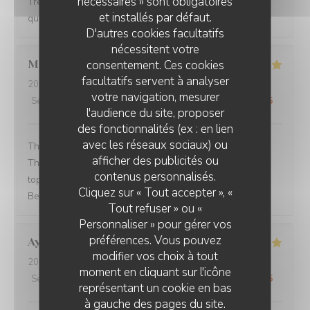
nécessaires » sont obligatoires
Très bon moment, acceuil agréable, service efficace et
et installés par défaut.
qualité en cuisine ! Merci
D'autres cookies facultatifs
nécessitent votre
consentement. Ces cookies
Martyn
A
facultatifs servent à analyser
2026-08-02
- 19:15 - Couverts 2
votre navigation, mesurer
Service
:
4
/5
Ambiance
:
5
/5
Cuisine
:
5
/5
Qualité / Prix
:
5
/5
l'audience du site, proposer
des fonctionnalités (ex : en lien
avec les réseaux sociaux) ou
The food is consistently well prepared and super tasty.
afficher des publicités ou
The restaurant itself has a special atmosphere to suit a
BISTROT ROSETTE
contenus personnalisés.
top bistro experience. And the staff are great. Best in
Cliquez sur « Tout accepter », «
Beaune.
Tout refuser » ou «
Personnaliser » pour gérer vos
préférences. Vous pouvez
Aymeric
L
modifier vos choix à tout
2026-07-24
- 19:45 - Couverts 4
moment en cliquant sur l'icône
Service
:
5
/5
Ambiance
:
5
/5
Cuisine
:
5
/5
Qualité / Prix
:
5
/5
représentant un cookie en bas
à gauche des pages du site.