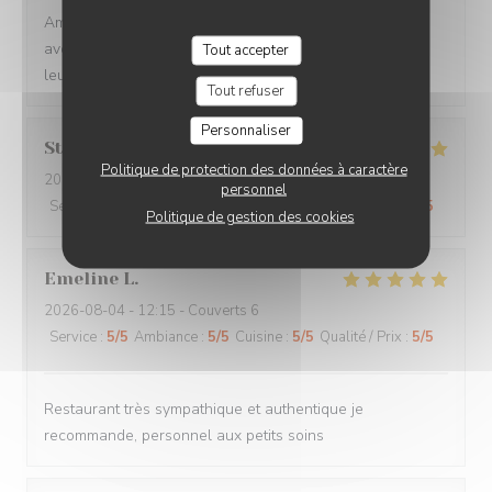
Ambiance brasserie avec des plats de qualité, nous
avons passé un très bon moment. Merci à l'équipe pour
Tout accepter
leur sourire et leur service !
Tout refuser
Personnaliser
Stéphanie
B
Politique de protection des données à caractère
2026-08-04
- 13:30 - Couverts 2
personnel
Service
:
5
/5
Ambiance
:
5
/5
Cuisine
:
5
/5
Qualité / Prix
:
5
/5
Politique de gestion des cookies
Emeline
L
2026-08-04
- 12:15 - Couverts 6
Service
:
5
/5
Ambiance
:
5
/5
Cuisine
:
5
/5
Qualité / Prix
:
5
/5
Restaurant très sympathique et authentique je
recommande, personnel aux petits soins