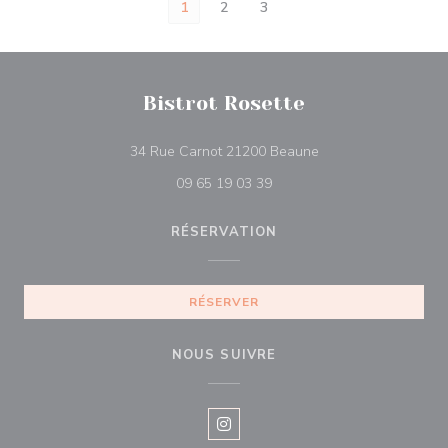
1
2
3
Bistrot Rosette
((ouvre une nouvelle
34 Rue Carnot 21200 Beaune
09 65 19 03 39
RÉSERVATION
RÉSERVER
NOUS SUIVRE
Instagram ((ouvre une nouvelle f