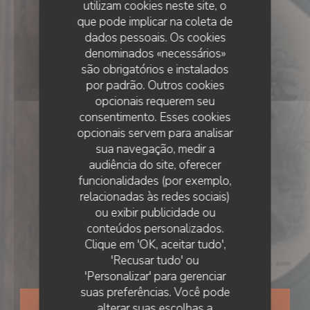
utilizam cookies neste site, o
que pode implicar na coleta de
dados pessoais. Os cookies
denominados «necessários»
são obrigatórios e instalados
por padrão. Outros cookies
opcionais requerem seu
consentimento. Esses cookies
opcionais servem para analisar
sua navegação, medir a
audiência do site, oferecer
funcionalidades (por exemplo,
relacionadas às redes sociais)
ou exibir publicidade ou
•
BEAUNE
conteúdos personalizados.
BISTROT ROSETTE
Clique em 'OK, aceitar tudo',
Bistrot Rosette
'Recusar tudo' ou
'Personalizar' para gerenciar
suas preferências. Você pode
RESERVAR UMA MESA
alterar suas escolhas a