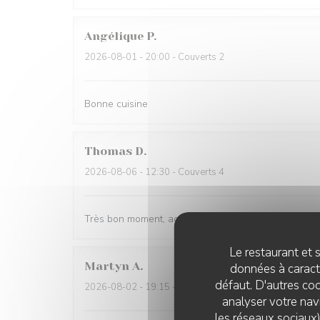
Angélique
P
2026-08-01
- 20:00 - Couverts 2
Bonne cuisine
Thomas
D
2026-08-06
- 12:30 - Couverts 4
Très bon moment, acceuil agréable, service efficace e
Le restaurant et s
Martyn
A
données à caractè
défaut. D'autres coo
2026-08-02
- 19:15 - Couverts 2
analyser votre navi
les réseaux sociaux)