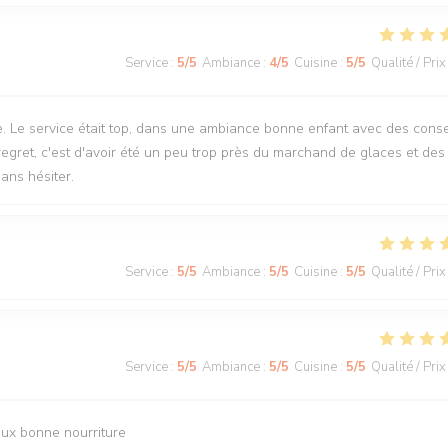
Service
:
5
/5
Ambiance
:
4
/5
Cuisine
:
5
/5
Qualité / Prix
 Le service était top, dans une ambiance bonne enfant avec des conse
regret, c'est d'avoir été un peu trop près du marchand de glaces et des
sans hésiter.
Service
:
5
/5
Ambiance
:
5
/5
Cuisine
:
5
/5
Qualité / Prix
Service
:
5
/5
Ambiance
:
5
/5
Cuisine
:
5
/5
Qualité / Prix
eux bonne nourriture