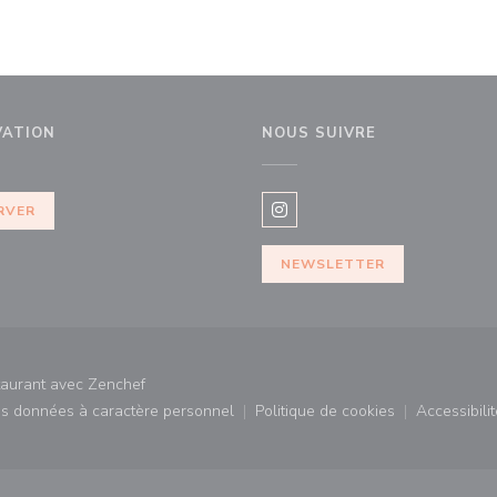
VATION
NOUS SUIVRE
tre))
RVER
Instagram ((ouvre une nouvel
NEWSLETTER
((ouvre une nouvelle fenêtre))
staurant avec
Zenchef
des données à caractère personnel
Politique de cookies
Accessibilit
)
((ouvre une nouvelle fenêtre))
((ouvre une nouvelle fe
((ouv