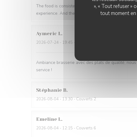
», « Tout refuser »
The food is consistently well prepared and super tast
tout moment en c
experience. And the staff are great. Best in Beaune.
Aymeric
L
2026-07-24
- 19:45 - Couverts 4
Ambiance brasserie avec des plats de qualité, nous 
service !
Stéphanie
B
2026-08-04
- 13:30 - Couverts 2
Emeline
L
2026-08-04
- 12:15 - Couverts 6