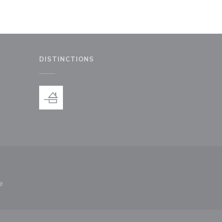
DISTINCTIONS
le fenêtre))
e
nêtre))
re une nouvelle fenêtre))