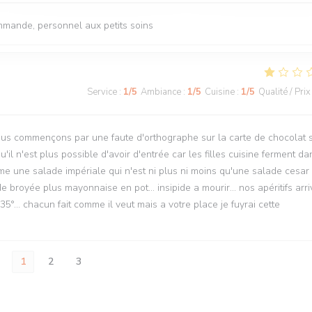
mmande, personnel aux petits soins
Service
:
1
/5
Ambiance
:
1
/5
Cuisine
:
1
/5
Qualité / Prix
nous commençons par une faute d'orthographe sur la carte de chocolat 
il n'est plus possible d'avoir d'entrée car les filles cuisine ferment da
 une salade impériale qui n'est ni plus ni moins qu'une salade cesar
de broyée plus mayonnaise en pot... insipide a mourir... nos apéritifs arri
 35°... chacun fait comme il veut mais a votre place je fuyrai cette
1
2
3