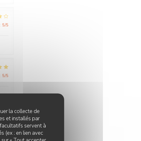
:
5
/5
:
5
/5
quer la collecte de
s et installés par
facultatifs servent à
:
5
/5
s (ex : en lien avec
z sur « Tout accepter