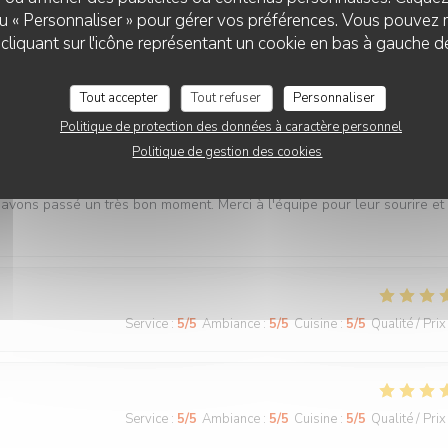
 ou « Personnaliser » pour gérer vos préférences. Vous pouvez 
y. The restaurant itself has a special atmosphere to suit a top bistro
BISTROT ROSETTE
liquant sur l'icône représentant un cookie en bas à gauche d
Tout accepter
Tout refuser
Personnaliser
Politique de protection des données à caractère personnel
Service
:
5
/5
Ambiance
:
5
/5
Cuisine
:
5
/5
Qualité / Prix
Politique de gestion des cookies
avons passé un très bon moment. Merci à l'équipe pour leur sourire et 
Service
:
5
/5
Ambiance
:
5
/5
Cuisine
:
5
/5
Qualité / Prix
Service
:
5
/5
Ambiance
:
5
/5
Cuisine
:
5
/5
Qualité / Prix