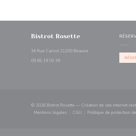
Bistrot Rosette
RÉSER
((ouvre une nouvelle fenê
34 Rue Carnot 21200 Beaune
RÉSE
09 65 19 03 39
© 2026 Bistrot Rosette — Création de site internet re
Mentions légales
CGU
Politique de protection 
((ouvre une nouvelle fenêtre))
((ouvre une nouvelle fenêtre)