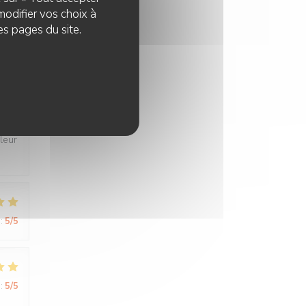
modifier vos choix à
es pages du site.
:
5
/5
leur
:
5
/5
:
5
/5