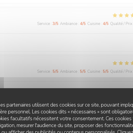
Service
:
3
/5
Ambiance
:
4
/5
Cuisine
:
4
/5
Qualité / Prix
Service
:
5
/5
Ambiance
:
5
/5
Cuisine
:
5
/5
Qualité / Prix
t qualité en cuisine ! Merci
es partenaires utilisent des cookies sur ce site, pouvant impli
re personnel. Les cookies dits « nécessaires » sont obligatoire
kies facultatifs nécessitent votre consentement. Ces cookies 
Service
:
4
/5
Ambiance
:
5
/5
Cuisine
:
5
/5
Qualité / Prix
gation, mesurer l'audience du site, proposer des fonctionnalité
 ou afficher des publicités ou contenus personnalisés. Clique