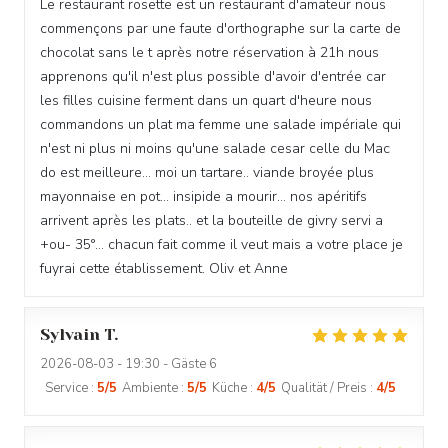
Le restaurant rosette est un restaurant d'amateur nous
commençons par une faute d'orthographe sur la carte de
chocolat sans le t après notre réservation à 21h nous
apprenons qu'il n'est plus possible d'avoir d'entrée car
les filles cuisine ferment dans un quart d'heure nous
commandons un plat ma femme une salade impériale qui
n'est ni plus ni moins qu'une salade cesar celle du Mac
do est meilleure... moi un tartare.. viande broyée plus
mayonnaise en pot... insipide a mourir... nos apéritifs
arrivent après les plats.. et la bouteille de givry servi a
+ou- 35°... chacun fait comme il veut mais a votre place je
fuyrai cette établissement. Oliv et Anne
Sylvain
T
2026-08-03
- 19:30 - Gäste 6
Service
:
5
/5
Ambiente
:
5
/5
Küche
:
4
/5
Qualität / Preis
:
4
/5