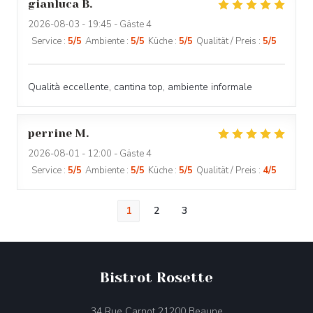
gianluca
B
2026-08-03
- 19:45 - Gäste 4
Service
:
5
/5
Ambiente
:
5
/5
Küche
:
5
/5
Qualität / Preis
:
5
/5
Qualità eccellente, cantina top, ambiente informale
perrine
M
2026-08-01
- 12:00 - Gäste 4
Service
:
5
/5
Ambiente
:
5
/5
Küche
:
5
/5
Qualität / Preis
:
4
/5
1
2
3
Bistrot Rosette
((öffnet ein neues Fe
34 Rue Carnot 21200 Beaune