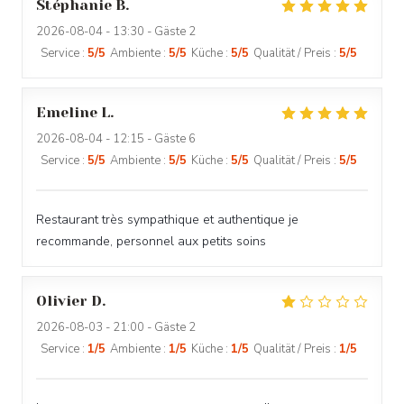
Stéphanie
B
2026-08-04
- 13:30 - Gäste 2
Service
:
5
/5
Ambiente
:
5
/5
Küche
:
5
/5
Qualität / Preis
:
5
/5
Emeline
L
2026-08-04
- 12:15 - Gäste 6
BISTROT ROSETTE
Service
:
5
/5
Ambiente
:
5
/5
Küche
:
5
/5
Qualität / Preis
:
5
/5
Restaurant très sympathique et authentique je
recommande, personnel aux petits soins
Olivier
D
2026-08-03
- 21:00 - Gäste 2
Service
:
1
/5
Ambiente
:
1
/5
Küche
:
1
/5
Qualität / Preis
:
1
/5