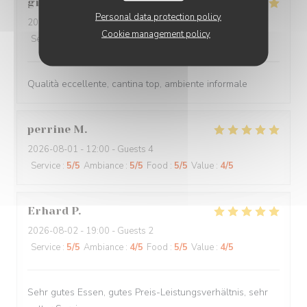
gianluca
B
Personal data protection policy
2026-08-03
- 19:45 - Guests 4
Cookie management policy
Service
:
5
/5
Ambiance
:
5
/5
Food
:
5
/5
Value
:
5
/5
Qualità eccellente, cantina top, ambiente informale
perrine
M
2026-08-01
- 12:00 - Guests 4
Service
:
5
/5
Ambiance
:
5
/5
Food
:
5
/5
Value
:
4
/5
Erhard
P
2026-08-02
- 19:00 - Guests 2
Service
:
5
/5
Ambiance
:
4
/5
Food
:
5
/5
Value
:
4
/5
Sehr gutes Essen, gutes Preis-Leistungsverhältnis, sehr