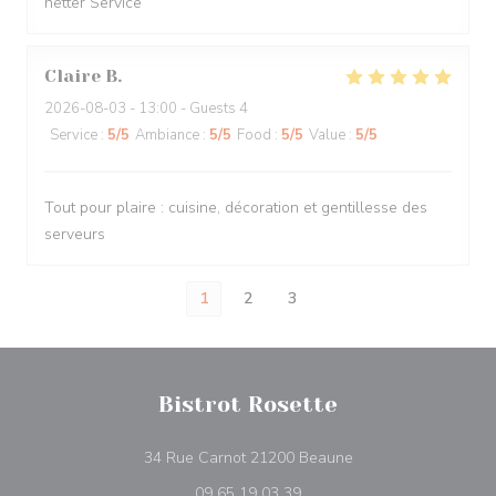
netter Service
Claire
B
2026-08-03
- 13:00 - Guests 4
Service
:
5
/5
Ambiance
:
5
/5
Food
:
5
/5
Value
:
5
/5
Tout pour plaire : cuisine, décoration et gentillesse des
serveurs
1
2
3
Bistrot Rosette
((opens in a new wi
34 Rue Carnot 21200 Beaune
09 65 19 03 39