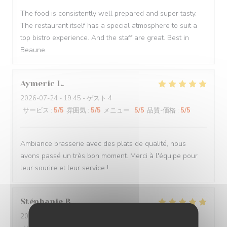
The food is consistently well prepared and super tasty.
The restaurant itself has a special atmosphere to suit a
top bistro experience. And the staff are great. Best in
Beaune.
Aymeric
L
2026-07-24
- 19:45 - ゲスト 4
サービス
:
5
/5
雰囲気
:
5
/5
メニュー
:
5
/5
品質-価格
:
5
/5
Ambiance brasserie avec des plats de qualité, nous
avons passé un très bon moment. Merci à l'équipe pour
leur sourire et leur service !
Stéphanie
B
2026-08-04
- 13:30 - ゲスト 2