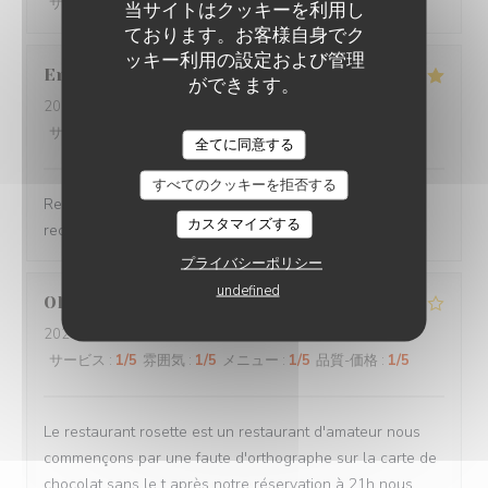
サービス
:
5
/5
雰囲気
:
5
/5
メニュー
:
5
/5
品質-価格
:
5
/5
当サイトはクッキーを利用し
ております。お客様自身でク
ッキー利用の設定および管理
Emeline
L
ができます。
2026-08-04
- 12:15 - ゲスト 6
サービス
:
5
/5
雰囲気
:
5
/5
メニュー
:
5
/5
品質-価格
:
5
/5
BISTROT ROSETTE
全てに同意する
すべてのクッキーを拒否する
Restaurant très sympathique et authentique je
カスタマイズする
recommande, personnel aux petits soins
プライバシーポリシー
undefined
Olivier
D
2026-08-03
- 21:00 - ゲスト 2
サービス
:
1
/5
雰囲気
:
1
/5
メニュー
:
1
/5
品質-価格
:
1
/5
Le restaurant rosette est un restaurant d'amateur nous
commençons par une faute d'orthographe sur la carte de
chocolat sans le t après notre réservation à 21h nous