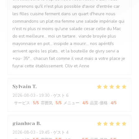
apprenons qu'il n'est plus possible d'avoir d'entrée car
les filles cuisine ferment dans un quart d'heure nous
commandons un plat ma femme une salade impériale qui
n'est ni plus ni moins qu'une salade cesar celle du Mac
do est meilleure... moi un tartare.. viande broyée plus
mayonnaise en pot... insipide a mourir... nos apéritifs
arrivent après les plats.. et la bouteille de givry servi a
+ou- 35°... chacun fait comme il veut mais a votre place je
fuyrai cette établissement. Oliv et Anne
Sylvain
T
2026-08-03
- 19:30 - ゲスト 6
サービス
:
5
/5
雰囲気
:
5
/5
メニュー
:
4
/5
品質-価格
:
4
/5
gianluca
B
2026-08-03
- 19:45 - ゲスト 4