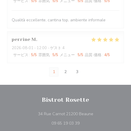
サービス
:
5
/5
雰囲気
:
5
/5
メニュー
:
5
/5
品質-価格
:
5
/5
Qualità eccellente, cantina top, ambiente informale
perrine
M
2026-08-01
- 12:00 - ゲスト 4
サービス
:
5
/5
雰囲気
:
5
/5
メニュー
:
5
/5
品質-価格
:
4
/5
1
2
3
Bistrot Rosette
((新しいウィンドウで
34 Rue Carnot 21200 Beaune
09 65 19 03 39