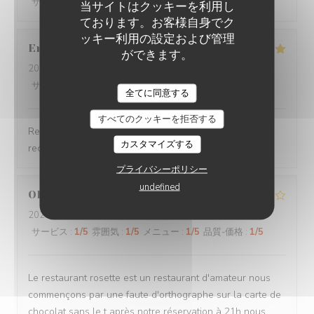
サービス
:
5
/5
雰囲気
:
5
/5
メニュー
:
5
/5
品質-価格
:
5
/5
当サイトはクッキーを利用し
ております。お客様自身でク
ッキー利用の設定および管理
Emeline
L
ができます。
2026-08-04
- 12:15 - ゲスト 6
サービス
:
5
/5
雰囲気
:
5
/5
メニュー
:
5
/5
品質-価格
:
5
/5
BISTROT ROSETTE
全てに同意する
すべてのクッキーを拒否する
Restaurant très sympathique et authentique je
カスタマイズする
recommande, personnel aux petits soins
プライバシーポリシー
undefined
Olivier
D
2026-08-03
- 21:00 - ゲスト 2
サービス
:
1
/5
雰囲気
:
1
/5
メニュー
:
1
/5
品質-価格
:
1
/5
Le restaurant rosette est un restaurant d'amateur nous
commençons par une faute d'orthographe sur la carte de
chocolat sans le t après notre réservation à 21h nous