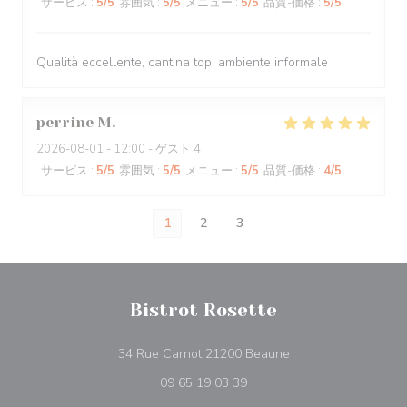
サービス
:
5
/5
雰囲気
:
5
/5
メニュー
:
5
/5
品質-価格
:
5
/5
Qualità eccellente, cantina top, ambiente informale
perrine
M
2026-08-01
- 12:00 - ゲスト 4
サービス
:
5
/5
雰囲気
:
5
/5
メニュー
:
5
/5
品質-価格
:
4
/5
1
2
3
Bistrot Rosette
((新しいウィンドウで
34 Rue Carnot 21200 Beaune
09 65 19 03 39