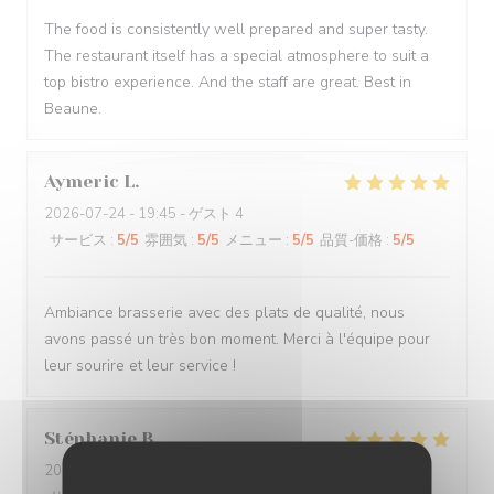
The food is consistently well prepared and super tasty.
The restaurant itself has a special atmosphere to suit a
top bistro experience. And the staff are great. Best in
Beaune.
Aymeric
L
2026-07-24
- 19:45 - ゲスト 4
サービス
:
5
/5
雰囲気
:
5
/5
メニュー
:
5
/5
品質-価格
:
5
/5
Ambiance brasserie avec des plats de qualité, nous
avons passé un très bon moment. Merci à l'équipe pour
leur sourire et leur service !
Stéphanie
B
2026-08-04
- 13:30 - ゲスト 2