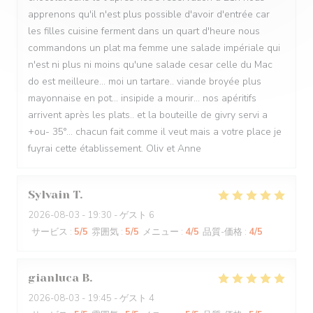
apprenons qu'il n'est plus possible d'avoir d'entrée car
les filles cuisine ferment dans un quart d'heure nous
commandons un plat ma femme une salade impériale qui
n'est ni plus ni moins qu'une salade cesar celle du Mac
do est meilleure... moi un tartare.. viande broyée plus
mayonnaise en pot... insipide a mourir... nos apéritifs
arrivent après les plats.. et la bouteille de givry servi a
+ou- 35°... chacun fait comme il veut mais a votre place je
fuyrai cette établissement. Oliv et Anne
Sylvain
T
2026-08-03
- 19:30 - ゲスト 6
サービス
:
5
/5
雰囲気
:
5
/5
メニュー
:
4
/5
品質-価格
:
4
/5
gianluca
B
2026-08-03
- 19:45 - ゲスト 4